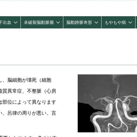
外科
セカンドオピニオン外来
外科
下出血
未破裂脳動脈瘤
脳動静脈奇形
もやもや病
科
リテーション科
科
科
し、脳細胞が壊死（細胞
脂質異常症、不整脈（心房
は部位によって異なります
い、呂律の周りが悪い、言