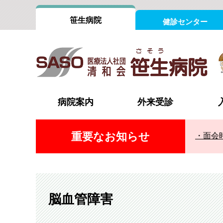
笹生病院
健診センター
病院案内
外来受診
重要なお知らせ
面会
院長あいさつ
外来担当医表
病室案内
外科（消化器）
内科
認証評価
受診の流れ
循環器内科
心臓血
組織図
時間外・休日の受診
整形外科
形成外
フロアインフォメーション
脳神経外科
脳神経
脳血管障害
診療設備
泌尿器科・腎臓内科（腎不全外来）
消化器