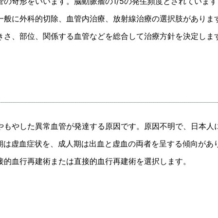
の奇形をいいます。脳動脈瘤の1/5の発生頻度とされていま
一般に外科的切除、血管内治療、放射線治療の選択肢がありま
きさ、部位、関係する血管などを総合して治療方針を決定しま
もやした異常血管が発達する原因です。原因不明で、日本人に
児期は虚血症状を、成人期は出血と虚血の両者を呈する傾向が
接的血行再建術または直接的血行再建術を選択します。