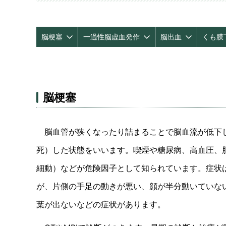
内視鏡内科
内視鏡
呼吸器内科
呼吸器
脳梗塞
一過性脳虚血発作
脳出血
くも膜
肛門外科
乳腺外
総合診療科
リハビ
糖尿病内科
肝臓内
腫瘍内科
放射線
脳梗塞
麻酔科
脳血管が狭くなったり詰まることで脳血流が低下
死）した状態をいいます。喫煙や糖尿病、高血圧、
細動）などが危険因子として知られています。症状
が、片側の手足の動きが悪い、顔が半分動いていな
葉が出ないなどの症状があります。