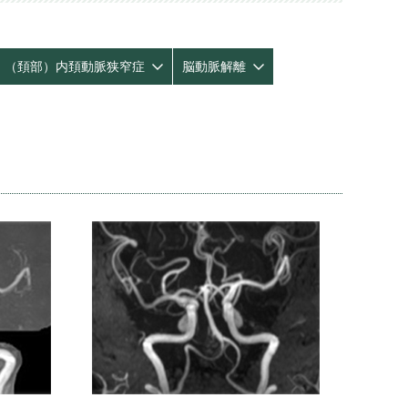
（頚部）内頚動脈狭窄症
脳動脈解離