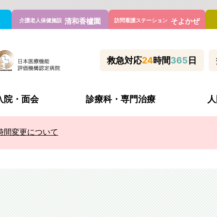
清和香櫨園
そよかぜ
介護老人保健施設
訪問看護ステーション
救急対応
24
時間
365
日
入院・面会
診療科・専門治療
人
時間変更について
理念と方針・患者様の権利と義務
休診・代診
入院当日の持ち物
心臓血管センター
管外科
施設基準
何科で診てもらう？
喘息外来
科
病院の取り組み
新型コロナウイルス対策等
不整脈アブレーション外
内科
よくあるご質問
睡眠時無呼吸外来
内科
医療連携室
フットケア看護外来