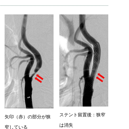
ステント留置後：狭窄
矢印（赤）の部分が狭
は消失
窄している