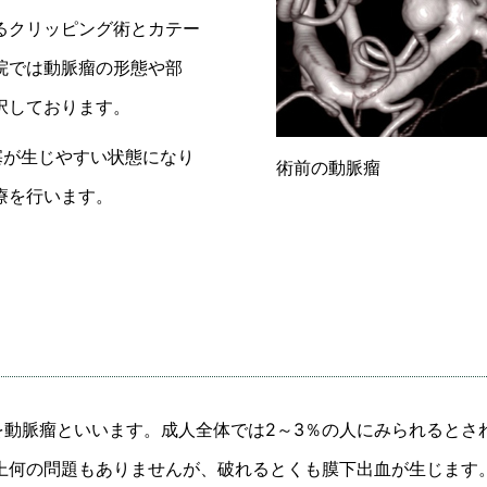
るクリッピング術とカテー
院では動脈瘤の形態や部
択しております。
塞が生じやすい状態になり
術前の動脈瘤
療を行います。
を動脈瘤といいます。成人全体では2～3％の人にみられるとさ
上何の問題もありませんが、破れるとくも膜下出血が生じます