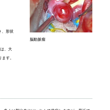
さ、形状
脳動脈瘤
では、大
ります。