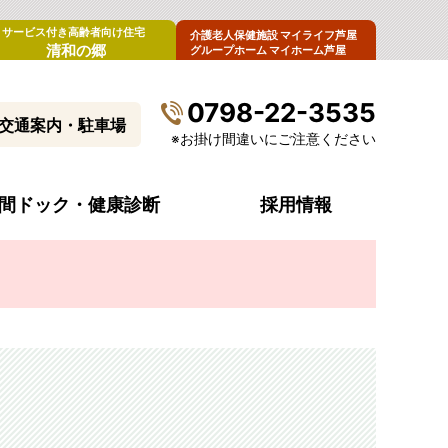
サービス付き高齢者向け住宅
介護老人保健施設 マイライフ芦屋
清和の郷
グループホーム マイホーム芦屋
0798-22-3535
交通案内・駐車場
※お掛け間違いにご注意ください
間ドック・健康診断
採用情報
病院概要
診療科目・診療時間
入院生活について
内視鏡センター
病院指標（令和6年度）
受診費のお支払い
腫瘍外来
来
病院からのお願い
ペースメーカー外来
清和会グループ・関連施設
ストーマ看護外来
包括同意について
男性更年期外来