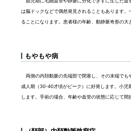
胎児期に毛細血管や静脈に分化できずに生じた血管
は脳ドックなどで偶然発見されることもあります。
ることになります。患者様の年齢、動静脈奇形の大
もやもや病
両側の内頚動脈の先端部で閉塞し、その末端でもや
成人期（30-40才頃がピーク）に好発します。小
します。手術の場合、年齢や血管の状態に応じて間
（頚部）内頚動脈狭窄症