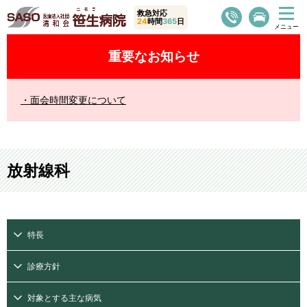
救急対応
24
時間
365
日
重要なお知らせ
面会時間変更について
放射線科
特長
診療方針
対象とする主な病気