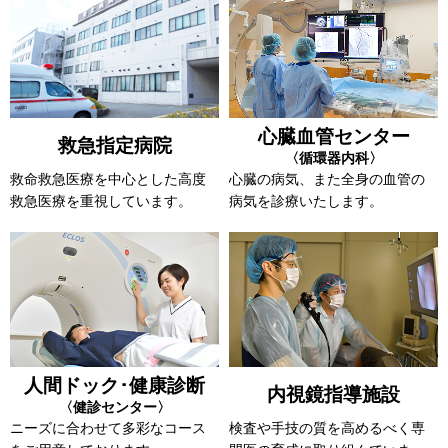
心臓血管センター
救急指定病院
〈循環器内科〉
救命救急医療を中心とした
高度
心臓の病気、また全身の血管の
救急医療を重視しています。
病気を
診療いたします。
人間ドック･健康診断
内視鏡指導施設
〈健診センター〉
ニーズに合わせて多彩なコース
検査や手技の質を高めるべく専