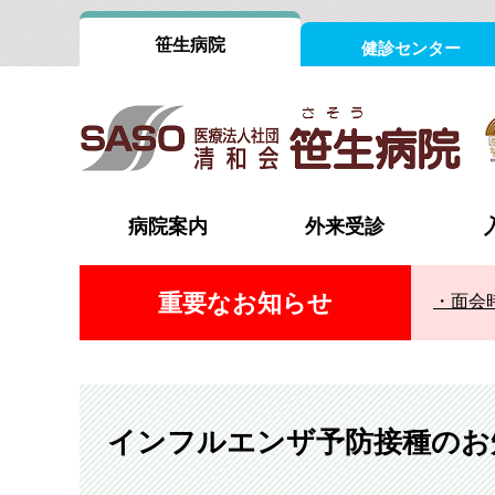
笹生病院
健診センター
病院案内
外来受診
重要なお知らせ
面会
院長あいさつ
外来担当医表
病室案内
外科（消化器）
内科
認証評価
受診の流れ
循環器内科
心臓血
組織図
時間外・休日の受診
整形外科
形成外
フロアインフォメーション
脳神経外科
脳神経
インフルエンザ予防接種のお
診療設備
泌尿器科・腎臓内科（腎不全外来）
消化器