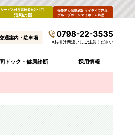
サービス付き高齢者向け住宅
介護老人保健施設 マイライフ芦屋
清和の郷
グループホーム マイホーム芦屋
0798-22-3535
交通案内・駐車場
※お掛け間違いにご注意ください
間ドック・健康診断
採用情報
病院概要
診療科目・診療時間
入院生活について
内視鏡センター
病院指標（令和6年度）
受診費のお支払い
腫瘍外来
来
病院からのお願い
ペースメーカー外来
清和会グループ・関連施設
ストーマ看護外来
包括同意について
男性更年期外来