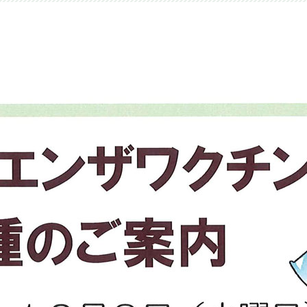
外科
セカンドオピニオン外来
外科
科
リテーション科
科
科