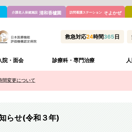
清和香櫨園
そよかぜ
介護老人保健施設
訪問看護ステーション
救急対応
24
時間
365
日
入院・面会
診療科・専門治療
人
時間変更について
理念と方針・患者様の権利と義務
休診・代診
入院当日の持ち物
心臓血管センター
管外科
施設基準
何科で診てもらう？
喘息外来
科
病院の取り組み
新型コロナウイルス対策等
不整脈アブレーション外
内科
よくあるご質問
睡眠時無呼吸外来
知らせ(令和３年)
内科
医療連携室
フットケア看護外来