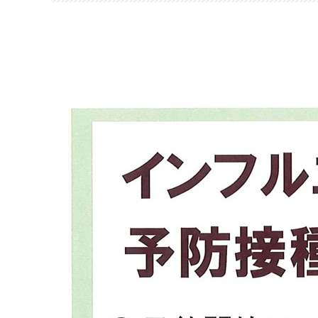
内視鏡内科
内視鏡
呼吸器内科
呼吸器
肛門外科
乳腺外
総合診療科
リハビ
糖尿病内科
肝臓内
腫瘍内科
放射線
麻酔科