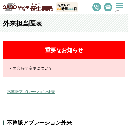
救急対応
24
時間
365
日
外来担当医表
重要なお知らせ
面会時間変更について
不整脈アブレーション外来
不整脈アブレーション外来