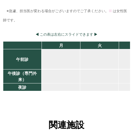
急遽、担当医が変わる場合がございますのでご了承ください。
■
は女性医
師です。
◀ この表は左右にスライドできます ▶
月
火
午前診
午後診（専門外
来）
夜診
関連施設