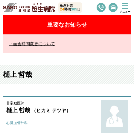
救急対応
24
時間
365
日
重要なお知らせ
面会時間変更について
樋上 哲哉
非常勤医師
樋上 哲哉
（ヒカミ テツヤ）
心臓血管外科