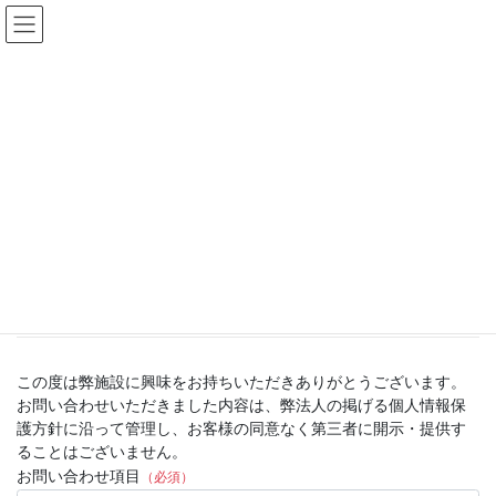
コ
ナ
ン
ビ
テ
ゲ
ン
ー
お問い合わせ
ツ
シ
へ
ョ
ス
ン
HOME
お問い合わせ
キ
に
ッ
移
プ
動
「マイライフ芦屋」お問い合わせフ
ォーム
この度は弊施設に興味をお持ちいただきありがとうございます。
お問い合わせいただきました内容は、弊法人の掲げる個人情報保
護方針に沿って管理し、お客様の同意なく第三者に開示・提供す
ることはございません。
お問い合わせ項目
（必須）